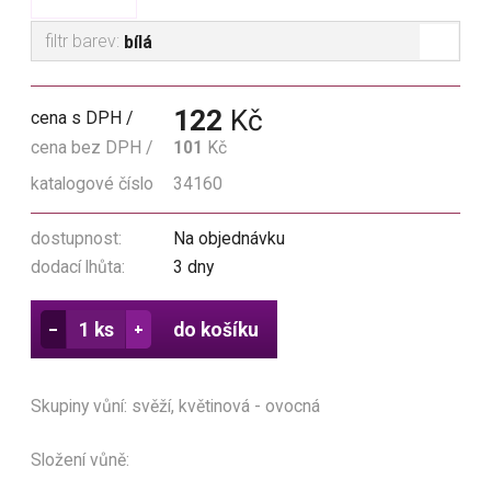
filtr barev:
bílá
122
Kč
cena s DPH
cena bez DPH
101
Kč
katalogové číslo
34160
dostupnost:
Na objednávku
dodací lhůta:
3 dny
do košíku
Skupiny vůní: svěží, květinová - ovocná
Složení vůně: