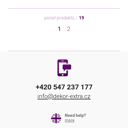
počet produktů /
19
1
2
+420 547 237 177
info@dekor-extra.cz
Need help?
more