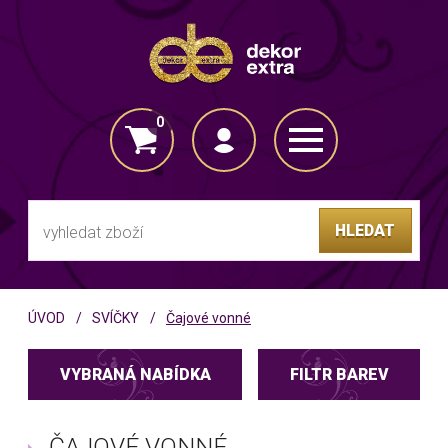
0
VLOŽENO DO KOŠÍKU
HLEDAT
ÚVOD
SVÍČKY
Čajové vonné
VYBRANÁ NABÍDKA
FILTR BAREV
ČAJOVÉ VONNÉ