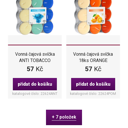
Vonná čajová svíčka
Vonná čajová svíčka
18ks ORANGE
ANTI TOBACCO
(pomeranč)
57
Kč
57
Kč
přidat do košíku
přidat do košíku
katalogové číslo: 22624ANT
katalogové číslo: 22624POM
+ 7 položek