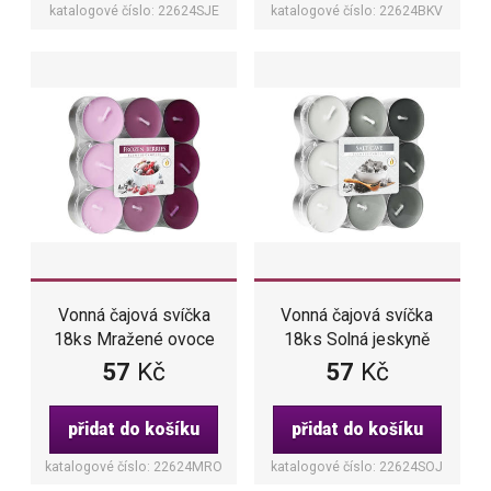
katalogové číslo: 22624SJE
katalogové číslo: 22624BKV
Vonná čajová svíčka
Vonná čajová svíčka
18ks Mražené ovoce
18ks Solná jeskyně
57
Kč
57
Kč
přidat do košíku
přidat do košíku
katalogové číslo: 22624MRO
katalogové číslo: 22624SOJ