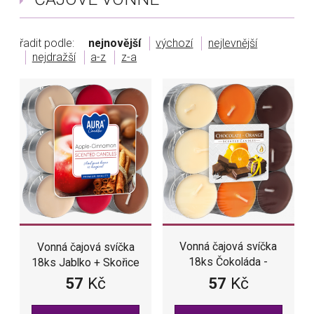
řadit podle:
nejnovější
výchozí
nejlevnější
nejdražší
a-z
z-a
Vonná čajová svíčka
Vonná čajová svíčka
18ks Čokoláda -
18ks Jablko + Skořice
Pomeranč
57
Kč
57
Kč