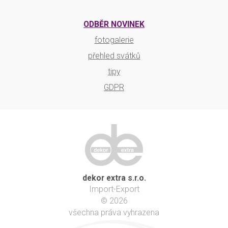
ODBĚR NOVINEK
fotogalerie
přehled svátků
tipy
GDPR
dekor extra s.r.o.
Import-Export
© 2026
všechna práva vyhrazena