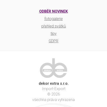
ODBĚR NOVINEK
fotogalerie
přehled svátků
tipy
GDPR
dekor extra s.r.o.
Import-Export
© 2026
všechna práva vyhrazena