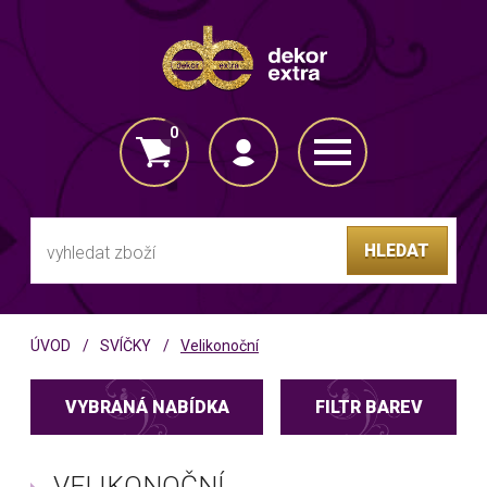
0
VLOŽENO DO KOŠÍKU
HLEDAT
ÚVOD
SVÍČKY
Velikonoční
VYBRANÁ NABÍDKA
FILTR BAREV
VELIKONOČNÍ