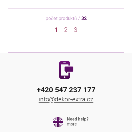
počet produktů /
32
1
2
3
+420 547 237 177
info@dekor-extra.cz
Need help?
more