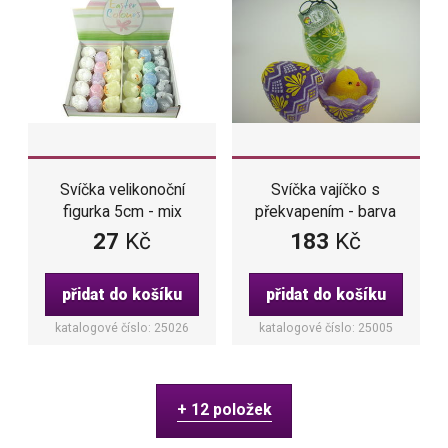
Svíčka vajíčko s
Svíčka velikonoční
překvapením - barva
figurka 5cm - mix
zelená
27
Kč
183
Kč
přidat do košíku
přidat do košíku
katalogové číslo: 25026
katalogové číslo: 25005
+ 12 položek