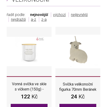
řadit podle:
nejnovější
výchozí
nejlevnější
nejdražší
a-z
z-a
Vonná svíčka ve skle
Svíčka velikonoční
s víčkem (150g) -
figurka 70mm Beránek
Angel Wings
122
Kč
24
Kč