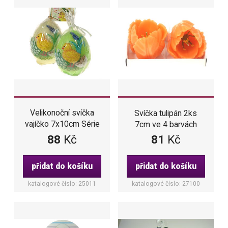
Velikonoční svíčka
Svíčka tulipán 2ks
vajíčko 7x10cm Série
7cm ve 4 barvách
kuře ve 2 barvách
88
Kč
81
Kč
přidat do košíku
přidat do košíku
katalogové číslo: 25011
katalogové číslo: 27100