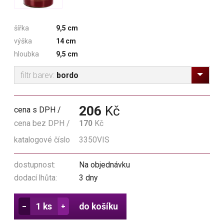
šířka
9,5 cm
výška
14 cm
hloubka
9,5 cm
filtr barev:
bordo
206
Kč
cena s DPH
cena bez DPH
170
Kč
katalogové číslo
3350VIS
dostupnost:
Na objednávku
dodací lhůta:
3 dny
do košíku