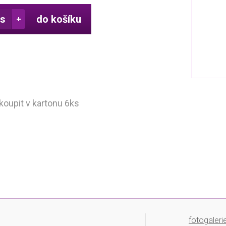
do košíku
oupit v kartonu 6ks
fotogaleri