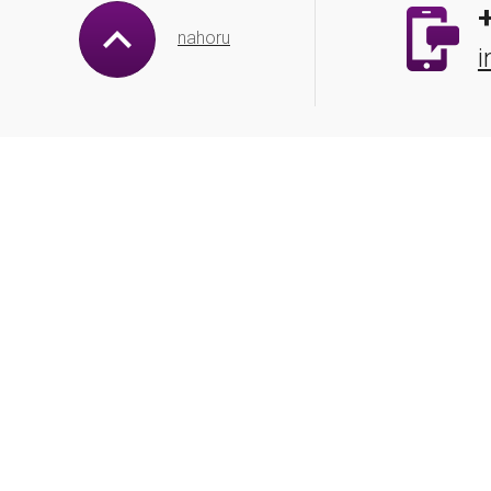
nahoru
i