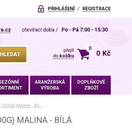
PŘIHLÁŠENÍ
REGISTRACE
ra.cz
otevírací doba
/
Po - Pá 7:00 - 15:30
0
přejít
0 Kč
HLEDAT
do
košíku
VLOŽENO DO KOŠÍKU
SEZÓNNÍ
ARANŽERSKÁ
DOPLŇKOVÉ
ORTIMENT
VÝROBA
ZBOŽÍ
500g) Malina - Bíl ...
0G) MALINA - BÍLÁ