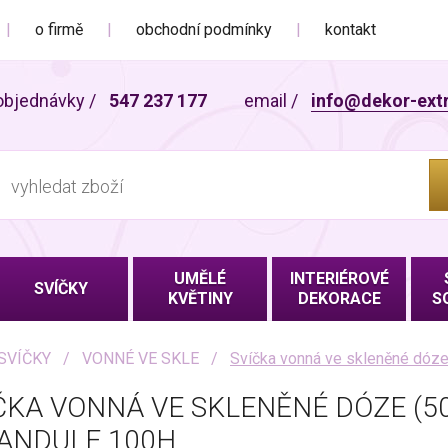
o firmě
obchodní podmínky
kontakt
objednávky
/
547 237 177
email
/
info@dekor-ext
UMĚLÉ
INTERIÉROVÉ
SVÍČKY
KVĚTINY
DEKORACE
S
SVÍČKY
VONNÉ VE SKLE
Svíčka vonná ve skleněné dóze (
ČKA VONNÁ VE SKLENĚNÉ DÓZE (50
ANDULE 100H