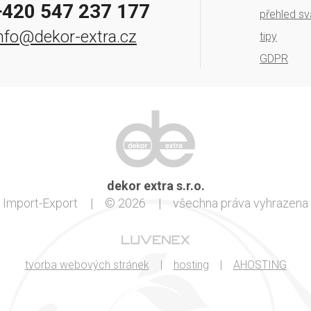
+420 547 237 177
přehled sv
nfo@dekor-extra.cz
tipy
GDPR
dekor extra s.r.o.
Import-Export
|
© 2026
|
všechna práva vyhrazena
tvorba webových stránek
|
hosting
|
AHOSTING