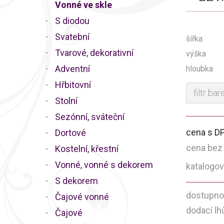
Vonné ve skle
S diodou
Svatební
šířka
Tvarové, dekorativní
výška
Adventní
hloubka
Hřbitovní
filtr bar
Stolní
Sezónní, sváteční
cena s D
Dortové
cena bez
Kostelní, křestní
Vonné, vonné s dekorem
katalogov
S dekorem
dostupno
Čajové vonné
dodací lh
Čajové