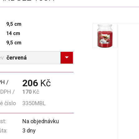
9,5 cm
14 cm
9,5 cm
červená
ev:
206
Kč
PH
 DPH
170
Kč
é číslo
3350MBL
st:
Na objednávku
ůta:
3 dny