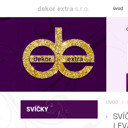
dekor extra
s.r.o.
úvod
ÚVOD
SVÍČKY
SVÍ
LEV