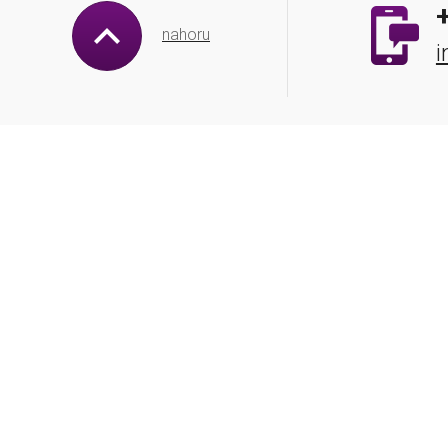
nahoru
i