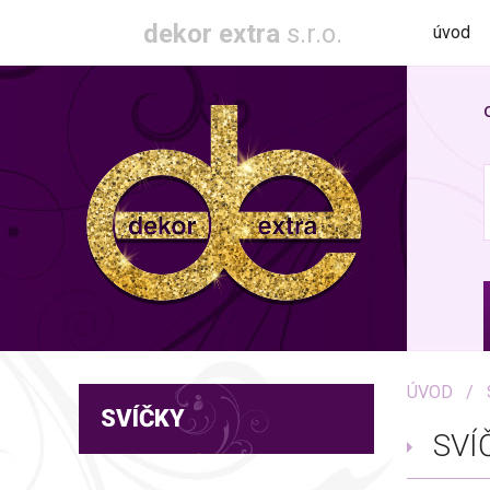
dekor extra
s.r.o.
úvod
ÚVOD
SVÍČKY
SVÍ