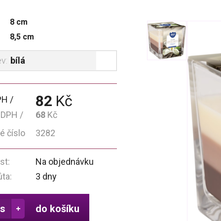
8 cm
8,5 cm
bílá
ev:
82
Kč
PH
 DPH
68
Kč
é číslo
3282
st:
Na objednávku
ůta:
3 dny
do košíku