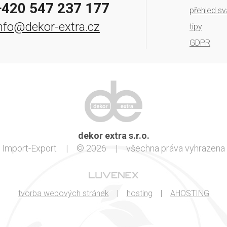
+420 547 237 177
přehled sv
nfo@dekor-extra.cz
tipy
GDPR
dekor extra s.r.o.
Import-Export
|
© 2026
|
všechna práva vyhrazena
tvorba webových stránek
|
hosting
|
AHOSTING