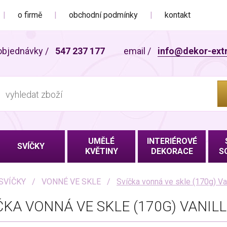
o firmě
obchodní podmínky
kontakt
objednávky
/
547 237 177
email
/
info@dekor-ext
UMĚLÉ
INTERIÉROVÉ
SVÍČKY
KVĚTINY
DEKORACE
S
SVÍČKY
VONNÉ VE SKLE
Svíčka vonná ve skle (170g) Van
ČKA VONNÁ VE SKLE (170G) VANIL