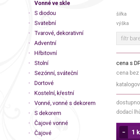
Vonné ve skle
S diodou
šířka
Svatební
výška
Tvarové, dekorativní
filtr bar
Adventní
Hřbitovní
Stolní
cena s D
cena bez
Sezónní, sváteční
Dortové
katalogov
Kostelní, křestní
dostupno
Vonné, vonné s dekorem
dodací lh
S dekorem
Čajové vonné
Čajové