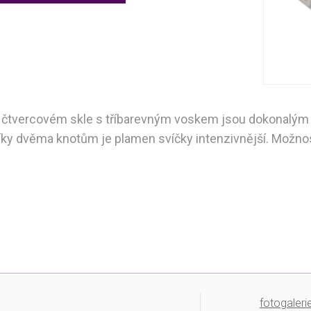
 čtvercovém skle s tříbarevným voskem jsou dokonalým ře
íky dvěma knotům je plamen svíčky intenzivnější. Možnos
fotogaleri