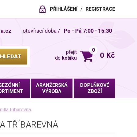
PŘIHLÁŠENÍ
REGISTRACE
ra.cz
otevírací doba
/
Po - Pá 7:00 - 15:30
0
přejít
0 Kč
HLEDAT
do
košíku
VLOŽENO DO KOŠÍKU
SEZÓNNÍ
ARANŽERSKÁ
DOPLŇKOVÉ
ORTIMENT
VÝROBA
ZBOŽÍ
illa tříbarevná
LA TŘÍBAREVNÁ