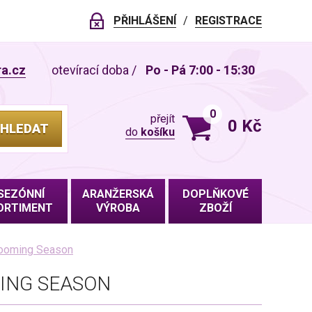
PŘIHLÁŠENÍ
REGISTRACE
ra.cz
otevírací doba
/
Po - Pá 7:00 - 15:30
0
přejít
0 Kč
HLEDAT
do
košíku
VLOŽENO DO KOŠÍKU
SEZÓNNÍ
ARANŽERSKÁ
DOPLŇKOVÉ
ORTIMENT
VÝROBA
ZBOŽÍ
looming Season
MING SEASON