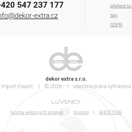
+420 547 237 177
přehled sv
nfo@dekor-extra.cz
tipy
GDPR
dekor extra s.r.o.
Import-Export
|
© 2026
|
všechna práva vyhrazena
tvorba webových stránek
|
hosting
|
AHOSTING