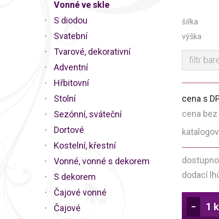
Vonné ve skle
S diodou
šířka
Svatební
výška
Tvarové, dekorativní
filtr bar
Adventní
Hřbitovní
Stolní
cena s D
cena bez
Sezónní, sváteční
Dortové
katalogov
Kostelní, křestní
dostupno
Vonné, vonné s dekorem
dodací lh
S dekorem
Čajové vonné
Čajové