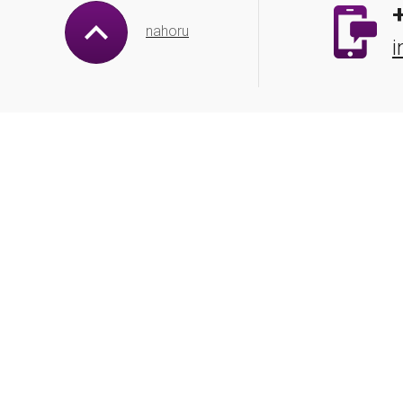
nahoru
i