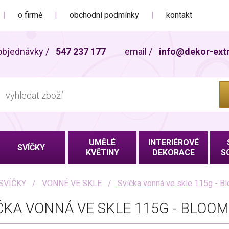
o firmě
obchodní podmínky
kontakt
objednávky
/
547 237 177
email
/
info@dekor-ext
UMĚLÉ
INTERIÉROVÉ
SVÍČKY
KVĚTINY
DEKORACE
S
SVÍČKY
VONNÉ VE SKLE
Svíčka vonná ve skle 115g - B
ČKA VONNÁ VE SKLE 115G - BLOO