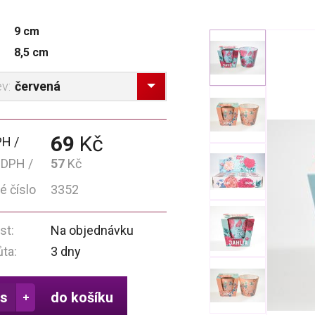
9 cm
8,5 cm
červená
ev:
69
Kč
PH
 DPH
57
Kč
é číslo
3352
st:
Na objednávku
ůta:
3 dny
do košíku