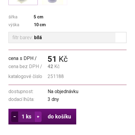
šířka
5 cm
výška
10 cm
filtr barev:
bílá
51
Kč
cena s DPH
cena bez DPH
42
Kč
katalogové číslo
251188
dostupnost:
Na objednávku
dodací lhůta:
3 dny
do košíku