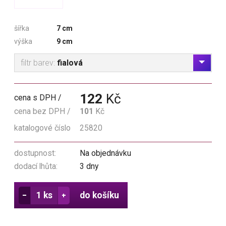
šířka
7 cm
výška
9 cm
filtr barev:
fialová
122
Kč
cena s DPH
cena bez DPH
101
Kč
katalogové číslo
25820
dostupnost:
Na objednávku
dodací lhůta:
3 dny
do košíku