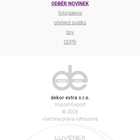
ODBĚR NOVINEK
fotogalerie
přehled svátků
tipy
GDPR
dekor extra s.r.o.
Import-Export
© 2026
všechna práva vyhrazena