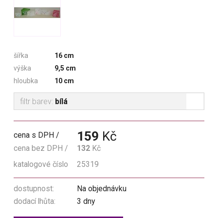
šířka
16 cm
výška
9,5 cm
hloubka
10 cm
filtr barev:
bílá
159
Kč
cena s DPH
cena bez DPH
132
Kč
katalogové číslo
25319
dostupnost:
Na objednávku
dodací lhůta:
3 dny