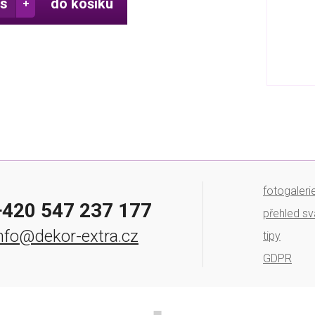
do košíku
fotogaleri
+420 547 237 177
přehled sv
nfo@dekor-extra.cz
tipy
GDPR