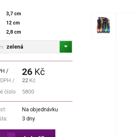
3,7 cm
12 cm
2,8 cm
zelená
ev:
26
Kč
PH
 DPH
22
Kč
é číslo
5800
st:
Na objednávku
ůta:
3 dny