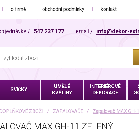
o firmě
obchodní podmínky
kontakt
objednávky
/
547 237 177
email
/
info@dekor-ext
UMĚLÉ
INTERIÉROVÉ
SVÍČKY
KVĚTINY
DEKORACE
S
DOPLŇKOVÉ ZBOŽÍ
ZAPALOVAČE
Zapalovač MAX GH-1
ALOVAČ MAX GH-11 ZELENÝ