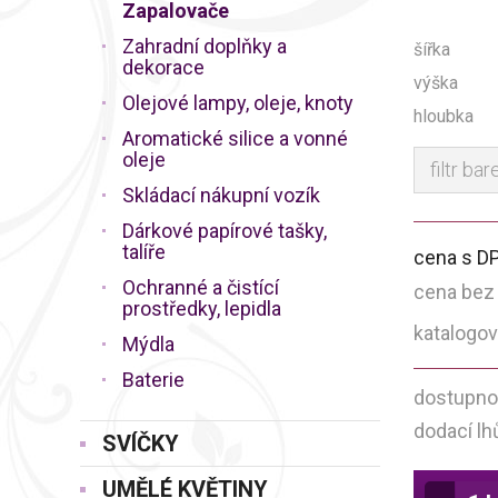
Zapalovače
Zahradní doplňky a
šířka
dekorace
výška
Olejové lampy, oleje, knoty
hloubka
Aromatické silice a vonné
oleje
filtr bar
Skládací nákupní vozík
Dárkové papírové tašky,
talíře
cena s D
Ochranné a čistící
cena bez
prostředky, lepidla
katalogov
Mýdla
Baterie
dostupno
dodací lh
SVÍČKY
UMĚLÉ KVĚTINY