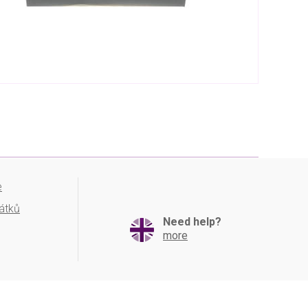
e
átků
Need help?
more