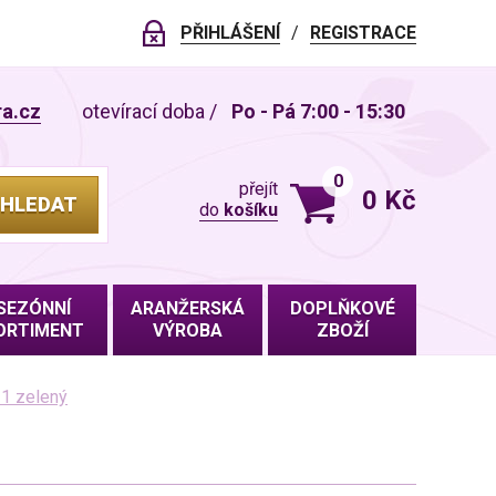
PŘIHLÁŠENÍ
REGISTRACE
ra.cz
otevírací doba
/
Po - Pá 7:00 - 15:30
0
přejít
0 Kč
HLEDAT
do
košíku
VLOŽENO DO KOŠÍKU
SEZÓNNÍ
ARANŽERSKÁ
DOPLŇKOVÉ
ORTIMENT
VÝROBA
ZBOŽÍ
1 zelený