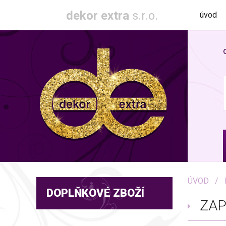
dekor extra
s.r.o.
úvod
ÚVOD
DOPLŇKOVÉ ZBOŽÍ
ZAP