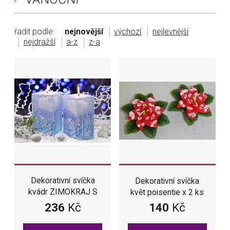
řadit podle:
nejnovější
výchozí
nejlevnější
nejdražší
a-z
z-a
Dekorativní svíčka
Dekorativní svíčka
kvádr ZIMOKRAJ S
květ poisentie x 2 ks
DIODOU kvádr 7 x 14
236
Kč
140
Kč
cm