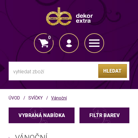
0
VLOŽENO DO KOŠÍKU
HLEDAT
ÚVOD
SVÍČKY
Vánoční
VYBRANÁ NABÍDKA
FILTR BAREV
VÁNOČNÍ