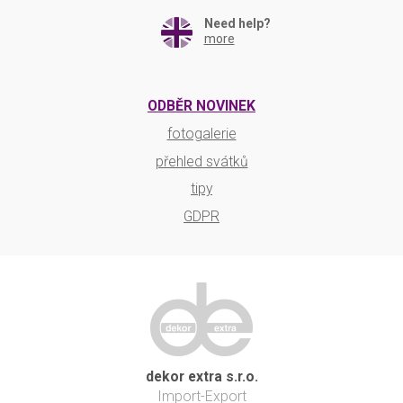
Need help?
more
ODBĚR NOVINEK
fotogalerie
přehled svátků
tipy
GDPR
dekor extra s.r.o.
Import-Export