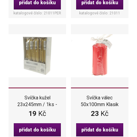
přidat do košíku
přidat do košíku
katalogové číslo: 21011PER
katalogové číslo: 21011
Svíčka kužel
Svíčka válec
23x245mm / 1ks -
50x100mm Klasik
Zlatá metalik
červená
19
Kč
23
Kč
přidat do košíku
přidat do košíku