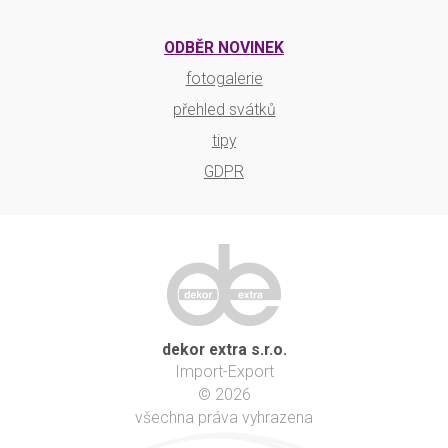
ODBĚR NOVINEK
fotogalerie
přehled svátků
tipy
GDPR
dekor extra s.r.o.
Import-Export
© 2026
všechna práva vyhrazena