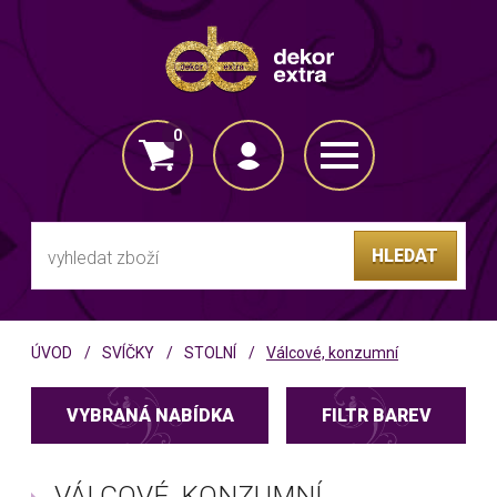
0
VLOŽENO DO KOŠÍKU
HLEDAT
ÚVOD
SVÍČKY
STOLNÍ
Válcové, konzumní
VYBRANÁ NABÍDKA
FILTR BAREV
VÁLCOVÉ, KONZUMNÍ