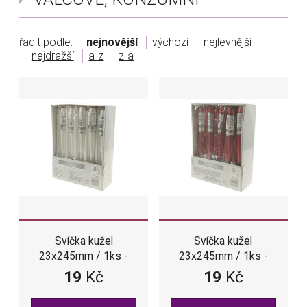
řadit podle:
nejnovější
výchozí
nejlevnější
nejdražší
a-z
z-a
Svíčka kužel
Svíčka kužel
23x245mm / 1ks -
23x245mm / 1ks -
Perlěťová metalik
Červená metalik
19
Kč
19
Kč