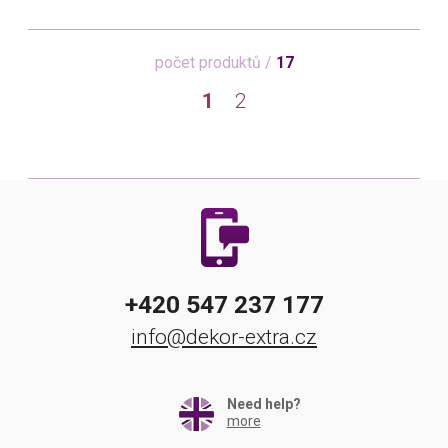
počet produktů /
17
1
2
+420 547 237 177
info@dekor-extra.cz
Need help?
more