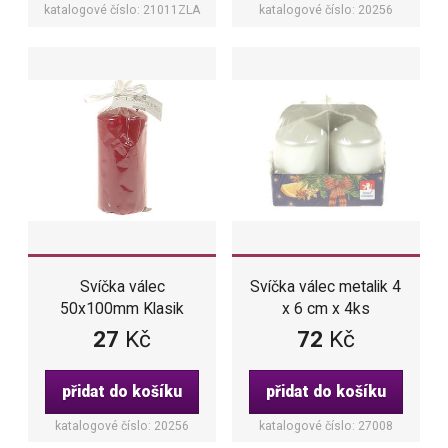
katalogové číslo: 21011ZLA
katalogové číslo: 20256
Svíčka válec
Svíčka válec metalik 4
50x100mm Klasik
x 6 cm x 4ks
bordó
perleťová
27
Kč
72
Kč
přidat do košíku
přidat do košíku
katalogové číslo: 20256
katalogové číslo: 27008