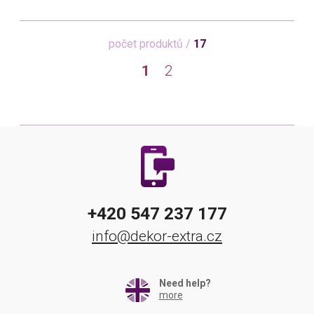
počet produktů /
17
1
2
+420 547 237 177
info@dekor-extra.cz
Need help?
more