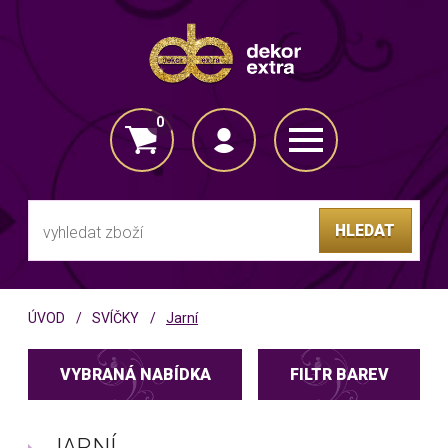
0
VLOŽENO DO KOŠÍKU
HLEDAT
ÚVOD
SVÍČKY
Jarní
VYBRANÁ NABÍDKA
FILTR BAREV
JARNÍ