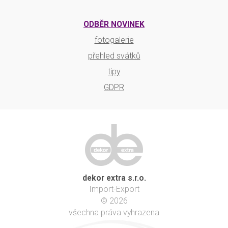
ODBĚR NOVINEK
fotogalerie
přehled svátků
tipy
GDPR
dekor extra s.r.o.
Import-Export
© 2026
všechna práva vyhrazena