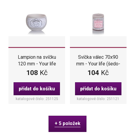
Lampion na svíčku
Svíčka válec 70x90
120 mm - Your life
mm - Your life (šedo-
(šedo-černá barva)
růžová barva)
108
Kč
104
Kč
přidat do košíku
přidat do košíku
katalogové číslo: 251125
katalogové číslo: 251121
+ 5 položek