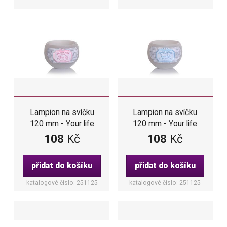
Lampion na svíčku
Lampion na svíčku
120 mm - Your life
120 mm - Your life
(šedo-růžová barva)
(šedo-modrá barva)
108
Kč
108
Kč
přidat do košíku
přidat do košíku
katalogové číslo: 251125
katalogové číslo: 251125