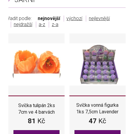
řadit podle:
nejnovější
výchozí
nejlevnější
nejdražší
a-z
z-a
Svíčka vonná figurka
Svíčka tulipán 2ks
1ks 7,5cm Lavender
7cm ve 4 barvách
bouquet
81
Kč
47
Kč