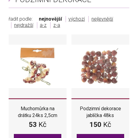
řadit podle:
nejnovější
výchozí
nejlevnější
nejdražší
a-z
z-a
Muchomůrka na
Podzimní dekorace
drátku 24ks 2,5cm
jablíčka 48ks
53
Kč
150
Kč