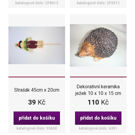
katalogové číslo: CF8013
katalogové číslo: CF0012
Dekorativní keramika
Strašák 45cm x 20cm
ježek 10 x 10 x 15 cm
39
Kč
110
Kč
přidat do košíku
přidat do košíku
katalogové číslo: 93650
katalogové číslo: 6391