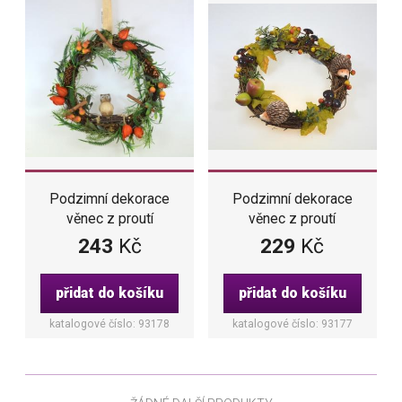
Podzimní dekorace
Podzimní dekorace
věnec z proutí
věnec z proutí
zdobený sovou,
zdobený hruškami,
243
Kč
229
Kč
skořicí a šiškami pr. 29
jablky, ježky a
cm
podzimním listí pr. 29
přidat do košíku
přidat do košíku
cm
katalogové číslo: 93178
katalogové číslo: 93177