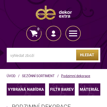
0
VLOŽENO DO KOŠÍKU
HLEDAT
ÚVOD
SEZÓNNÍ SORTIMENT
Podzimní dekorace
VYBRANÁ NABÍDKA
FILTR BAREV
MATERIÁL
PODZIMNÍ DEKORACE