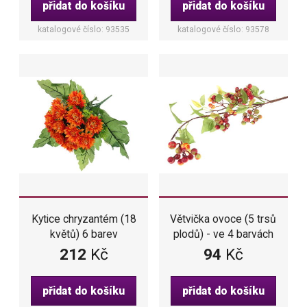
přidat do košíku
přidat do košíku
katalogové číslo: 93535
katalogové číslo: 93578
Kytice chryzantém (18
Větvička ovoce (5 trsů
květů) 6 barev
plodů) - ve 4 barvách
212
Kč
94
Kč
přidat do košíku
přidat do košíku