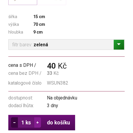
šířka
15 cm
výška
70 cm
hloubka
9 cm
filtr barev:
zelená
40
Kč
cena s DPH
cena bez DPH
33
Kč
katalogové číslo
WSUN382
dostupnost:
Na objednávku
dodací lhůta:
3 dny
do košíku