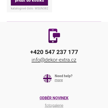
přidat do košíku
katalogové číslo: WSUN382
+420 547 237 177
info@dekor-extra.cz
Need help?
more
ODBĚR NOVINEK
fotogalerie