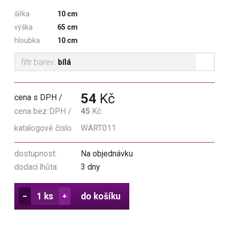
šířka
10 cm
výška
65 cm
hloubka
10 cm
filtr barev:
bílá
54
Kč
cena s DPH
cena bez DPH
45
Kč
katalogové číslo
WART011
dostupnost:
Na objednávku
dodací lhůta:
3 dny
do košíku