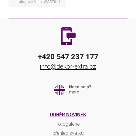
katalogové číslo: WART011
+420 547 237 177
info@dekor-extra.cz
Need help?
more
ODBĚR NOVINEK
fotogalerie
přehled svátků