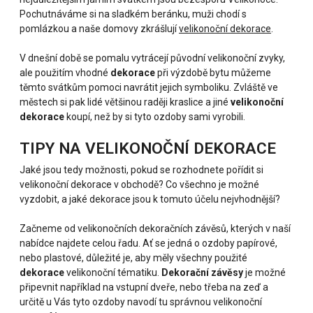
Pochutnáváme si na sladkém beránku, muži chodí s
pomlázkou a naše domovy zkrášlují
velikonoční dekorace
.
V dnešní době se pomalu vytrácejí původní velikonoční zvyky,
ale použitím vhodné
dekorace
při výzdobě bytu můžeme
těmto svátkům pomoci navrátit jejich symboliku. Zvláště ve
městech si pak lidé většinou raději kraslice a jiné
velikonoční
dekorace
koupí, než by si tyto ozdoby sami vyrobili.
TIPY NA VELIKONOČNÍ DEKORACE
Jaké jsou tedy možnosti, pokud se rozhodnete pořídit si
velikonoční dekorace v obchodě? Co všechno je možné
vyzdobit, a jaké dekorace jsou k tomuto účelu nejvhodnější?
Začneme od velikonočních dekoračních závěsů, kterých v naší
nabídce najdete celou řadu. Ať se jedná o ozdoby papírové,
nebo plastové, důležité je, aby měly všechny použité
dekorace
velikonoční tématiku.
Dekorační závěsy
je možné
připevnit například na vstupní dveře, nebo třeba na zeď a
určitě u Vás tyto ozdoby navodí tu správnou velikonoční