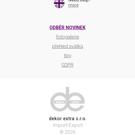
Need help?
more
ODBĚR NOVINEK
fotogalerie
přehled svátků
tipy
GDPR
dekor extra s.r.o.
Import-Export
© 2026