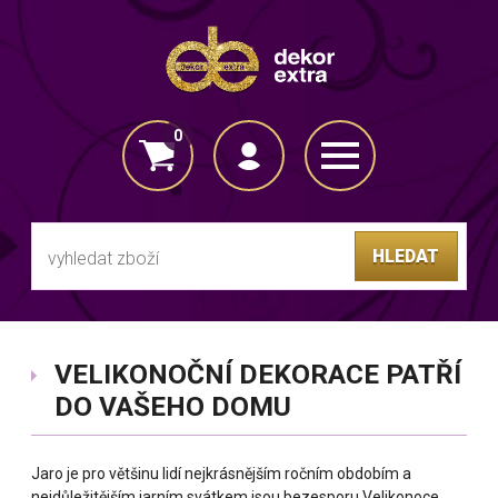
0
VLOŽENO DO KOŠÍKU
HLEDAT
VELIKONOČNÍ DEKORACE PATŘÍ
DO VAŠEHO DOMU
Jaro je pro většinu lidí nejkrásnějším ročním obdobím a
nejdůležitějším jarním svátkem jsou bezesporu Velikonoce.