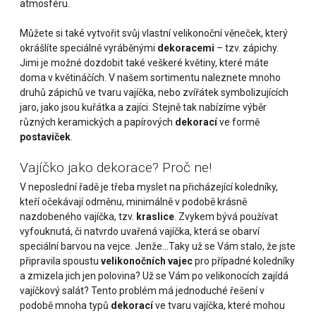
atmosféru.
Můžete si také vytvořit svůj vlastní velikonoční věneček, který
okrášlíte speciálně vyráběnými
dekoracemi
– tzv. zápichy.
Jimi je možné dozdobit také veškeré květiny, které máte
doma v květináčích. V našem sortimentu naleznete mnoho
druhů zápichů ve tvaru vajíčka, nebo zvířátek symbolizujících
jaro, jako jsou kuřátka a zajíci. Stejně tak nabízíme výběr
různých keramických a papírových
dekorací
ve formě
postaviček
.
Vajíčko jako dekorace? Proč ne!
V neposlední řadě je třeba myslet na přicházející koledníky,
kteří očekávají odměnu, minimálně v podobě krásně
nazdobeného vajíčka, tzv.
kraslice
. Zvykem bývá používat
vyfouknutá, či natvrdo uvařená vajíčka, která se obarví
speciální barvou na vejce. Jenže...Taky už se Vám stalo, že jste
připravila spoustu
velikonočních vajec
pro případné koledníky
a zmizela jich jen polovina? Už se Vám po velikonocích zajídá
vajíčkový salát? Tento problém má jednoduché řešení v
podobě mnoha typů
dekorací
ve tvaru vajíčka, které mohou